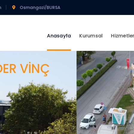
m
Osmangazi/BURSA
Anasayfa
Kurumsal
Hizmetle
DER VİNÇ