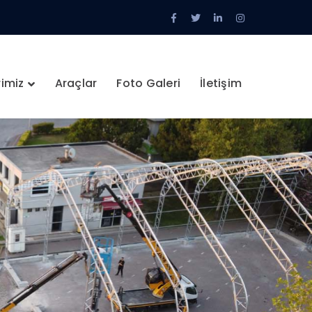
Facebook
Twitter
LinkedIn
Instagram
Profile
Profile
Profile
Profile
rimiz
Araçlar
Foto Galeri
İletişim