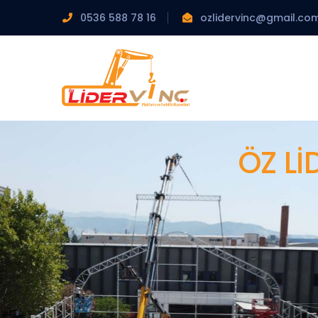
0536 588 78 16
ozlidervinc@gmail.co
ÖZ LI