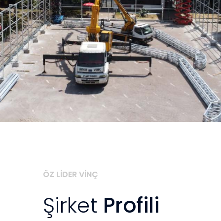
ÖZ LİDER VİNÇ
Şirket
Profili