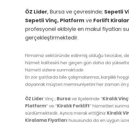
ÖZ Lider
, Bursa ve çevresinde;
Sepetli V
Sepetli Vinç, Platform
ve
Forlift Kiral
profesyonel ekibiyle en makul fiyatları s
gerçekleştirmektedir.
Firmamız sektöründe edinmiş olduğu tecrübe, de
hizmet kalitesini her geçen gün daha da yükselte
hizmeti sizlere sunmaktadır.
En zor şartlarda bile çalışmalarımızı, karşılıklı ho
dayanrak müşteri memnuniyetini her zaman ön p
ÖZ Lider
Vinç ;
Bursa
ve ilçelerinde “
Kiralık Vinç
Platform
” ve “
Kiralık Forklift
” hizmetleri sunmay
sürdürmektedir. Ayrıca merak ettiğiniz
Kiralık Vi
Kiralama Fiyatları
hususunda da en uygun ücret