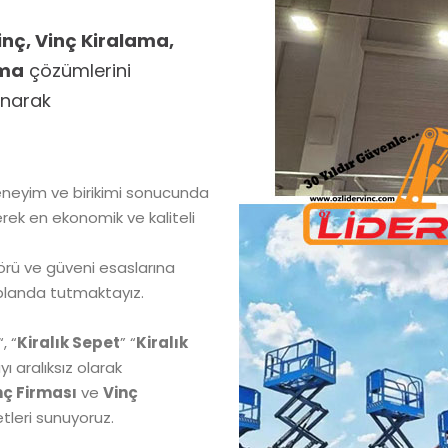
inç, Vinç Kiralama,
ama
çözümlerini
unarak
neyim ve birikimi sonucunda
rek en ekonomik ve kaliteli
şgörü ve güveni esaslarına
landa tutmaktayız.
“, “
Kiralık Sepet
” “
Kiralık
ı aralıksız olarak
nç Firması
ve
Vinç
leri sunuyoruz.