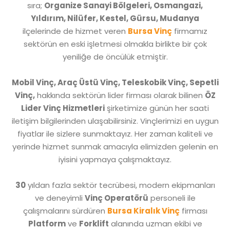
sıra;
Organize Sanayi Bölgeleri, Osmangazi,
Yıldırım, Nilüfer, Kestel, Gürsu, Mudanya
ilçelerinde de hizmet veren
Bursa Vinç
firmamız
sektörün en eski işletmesi olmakla birlikte bir çok
yeniliğe de öncülük etmiştir.
Mobil Vinç, Araç Üstü Vinç, Teleskobik Vinç, Sepetli
Vinç,
hakkında sektörün lider firması olarak bilinen
ÖZ
Lider Vinç Hizmetleri
şirketimize günün her saati
iletişim bilgilerinden ulaşabilirsiniz. Vinçlerimizi en uygun
fiyatlar ile sizlere sunmaktayız. Her zaman kaliteli ve
yerinde hizmet sunmak amacıyla elimizden gelenin en
iyisini yapmaya çalışmaktayız.
30
yıldan fazla sektör tecrübesi, modern ekipmanları
ve deneyimli
Vinç Operatörü
personeli ile
çalışmalarını sürdüren
Bursa Kiralık Vinç
firması
Platform
ve
Forklift
alanında uzman ekibi ve