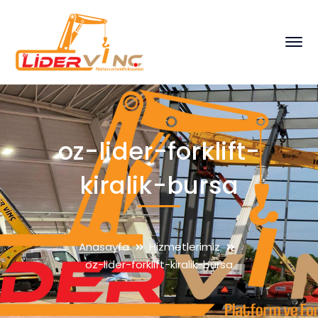
oz-lider-forklift-
kiralik-bursa
Anasayfa
Hizmetlerimiz
oz-lider-forklift-kiralik-bursa