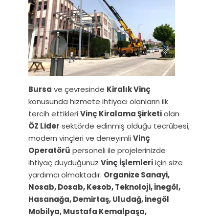
Bursa
ve çevresinde
Kiralık Vinç
konusunda hizmete ihtiyacı olanların ilk
tercih ettikleri
Vinç Kiralama Şirketi
olan
ÖZ Lider
sektörde edinmiş olduğu tecrübesi,
modern vinçleri ve deneyimli
Vinç
Operatörü
personeli ile projelerinizde
ihtiyaç duyduğunuz
Vinç İşlemleri
için size
yardımcı olmaktadır.
Organize Sanayi,
Nosab, Dosab, Kesob, Teknoloji, İnegöl,
Hasanağa, Demirtaş, Uludağ, İnegöl
Mobilya, Mustafa Kemalpaşa,