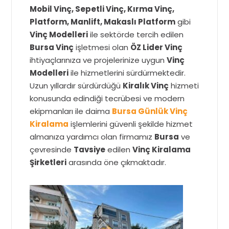
Mobil Vinç, Sepetli Vinç, Kırma Vinç,
Platform, Manlift, Makaslı Platform
gibi
Vinç Modelleri
ile sektörde tercih edilen
Bursa Vinç
işletmesi olan
ÖZ Lider Vinç
ihtiyaçlarınıza ve projelerinize uygun
Vinç
Modelleri
ile hizmetlerini sürdürmektedir.
Uzun yıllardır sürdürdüğü
Kiralık Vinç
hizmeti
konusunda edindiği tecrübesi ve modern
ekipmanları ile daima
Bursa Günlük Vinç
Kiralama
işlemlerini güvenli şekilde hizmet
almanıza yardımcı olan firmamız
Bursa
ve
çevresinde
Tavsiye
edilen
Vinç Kiralama
Şirketleri
arasında öne çıkmaktadır.