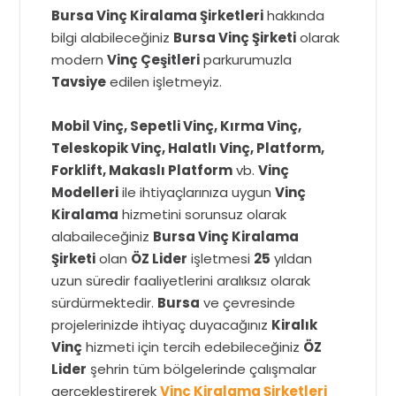
Bursa Vinç Kiralama Şirketleri
hakkında
bilgi alabileceğiniz
Bursa Vinç Şirketi
olarak
modern
Vinç Çeşitleri
parkurumuzla
Tavsiye
edilen işletmeyiz.
Mobil Vinç, Sepetli Vinç, Kırma Vinç,
Teleskopik Vinç, Halatlı Vinç, Platform,
Forklift, Makaslı Platform
vb.
Vinç
Modelleri
ile ihtiyaçlarınıza uygun
Vinç
Kiralama
hizmetini sorunsuz olarak
alabaileceğiniz
Bursa Vinç Kiralama
Şirketi
olan
ÖZ Lider
işletmesi
25
yıldan
uzun süredir faaliyetlerini aralıksız olarak
sürdürmektedir.
Bursa
ve çevresinde
projelerinizde ihtiyaç duyacağınız
Kiralık
Vinç
hizmeti için tercih edebileceğiniz
ÖZ
Lider
şehrin tüm bölgelerinde çalışmalar
gerçekleştirerek
Vinç Kiralama Şirketleri