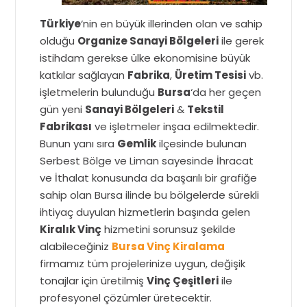
Türkiye
‘nin en büyük illerinden olan ve sahip
olduğu
Organize Sanayi Bölgeleri
ile gerek
istihdam gerekse ülke ekonomisine büyük
katkılar sağlayan
Fabrika
,
Üretim Tesisi
vb.
işletmelerin bulunduğu
Bursa
‘da her geçen
gün yeni
Sanayi Bölgeleri
&
Tekstil
Fabrikası
ve işletmeler inşaa edilmektedir.
Bunun yanı sıra
Gemlik
ilçesinde bulunan
Serbest Bölge ve Liman sayesinde İhracat
ve İthalat konusunda da başarılı bir grafiğe
sahip olan Bursa ilinde bu bölgelerde sürekli
ihtiyaç duyulan hizmetlerin başında gelen
Kiralık Vinç
hizmetini sorunsuz şekilde
alabileceğiniz
Bursa Vinç Kiralama
firmamız tüm projelerinize uygun, değişik
tonajlar için üretilmiş
Vinç Çeşitleri
ile
profesyonel çözümler üretecektir.