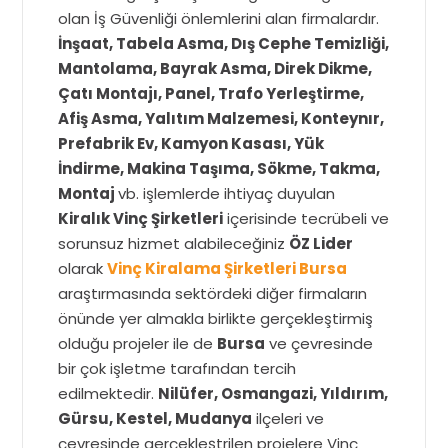
olan İş Güvenliği önlemlerini alan firmalardır.
İnşaat, Tabela Asma, Dış Cephe Temizliği,
Mantolama, Bayrak Asma, Direk Dikme,
Çatı Montajı, Panel, Trafo Yerleştirme,
Afiş Asma, Yalıtım Malzemesi, Konteynır,
Prefabrik Ev, Kamyon Kasası, Yük
İndirme, Makina Taşıma, Sökme, Takma,
Montaj
vb. işlemlerde ihtiyaç duyulan
Kiralık Vinç Şirketleri
içerisinde tecrübeli ve
sorunsuz hizmet alabileceğiniz
ÖZ Lider
olarak
Vinç Kiralama Şirketleri Bursa
araştırmasında sektördeki diğer firmaların
önünde yer almakla birlikte gerçekleştirmiş
olduğu projeler ile de
Bursa
ve çevresinde
bir çok işletme tarafından tercih
edilmektedir.
Nilüfer, Osmangazi, Yıldırım,
Gürsu, Kestel, Mudanya
ilçeleri ve
çevresinde gerçekleştrilen projelere Vinç