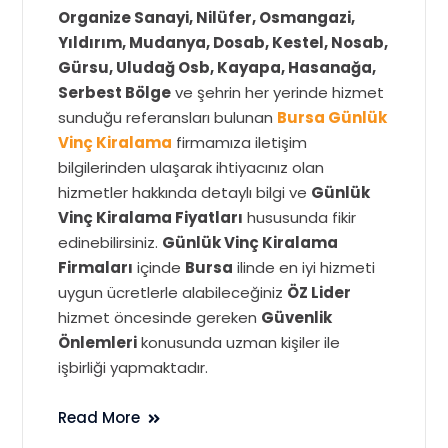
Organize Sanayi, Nilüfer, Osmangazi,
Yıldırım, Mudanya, Dosab, Kestel, Nosab,
Gürsu, Uludağ Osb, Kayapa, Hasanağa,
Serbest Bölge
ve şehrin her yerinde hizmet
sunduğu referansları bulunan
Bursa Günlük
Vinç Kiralama
firmamıza iletişim
bilgilerinden ulaşarak ihtiyacınız olan
hizmetler hakkında detaylı bilgi ve
Günlük
Vinç Kiralama Fiyatları
hususunda fikir
edinebilirsiniz.
Günlük Vinç Kiralama
Firmaları
içinde
Bursa
ilinde en iyi hizmeti
uygun ücretlerle alabileceğiniz
ÖZ Lider
hizmet öncesinde gereken
Güvenlik
Önlemleri
konusunda uzman kişiler ile
işbirliği yapmaktadır.
Read More