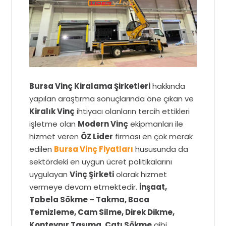
Bursa Vinç Kiralama Şirketleri
hakkında
yapılan araştırma sonuçlarında öne çıkan ve
Kiralık Vinç
ihtiyacı olanların tercih ettikleri
işletme olan
Modern Vinç
ekipmanları ile
hizmet veren
ÖZ Lider
firması en çok merak
edilen
Bursa Vinç Fiyatları
hususunda da
sektördeki en uygun ücret politikalarını
uygulayan
Vinç Şirketi
olarak hizmet
vermeye devam etmektedir.
İnşaat,
Tabela Sökme – Takma, Baca
Temizleme, Cam Silme, Direk Dikme,
Konteynır Taşıma, Çatı Sökme
gibi