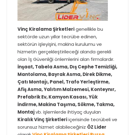
Vinç Kiralama Şirketleri
genellikle bu
sektörde uzun yıllar tecrübe edinen,
sektörün işleyişini, makina kurulumu ve
hizmetin gerçekleştirileceği alanda gerekli
olan İş Güvenliği önlemlerini alan firmalardır.
İnşaat, Tabela Asma, Dış Cephe Temizliği,
Mantolama, Bayrak Asma, Direk Dikme,
Çatı Montajı, Panel, Trafo Yerleştirme,
Afiş Asma, Yalıtım Malzemesi, Konteynır,
Prefabrik Ev, Kamyon Kasası, Yük
İndirme, Makina Taşıma, Sökme, Takma,
Montaj
vb. işlemlerde ihtiyaç duyulan
Kiralık Vinç Şirketleri
içerisinde tecrübeli ve
sorunsuz hizmet alabileceğiniz
ÖZ Lider
olarak
Vinç Kiralama Şirketleri Bursa