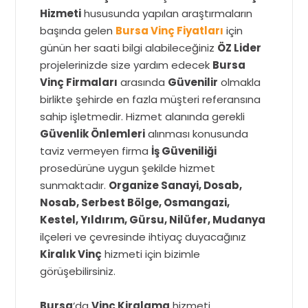
Hizmeti
hususunda yapılan araştırmaların
başında gelen
Bursa Vinç Fiyatları
için
günün her saati bilgi alabileceğiniz
ÖZ Lider
projelerinizde size yardım edecek
Bursa
Vinç Firmaları
arasında
Güvenilir
olmakla
birlikte şehirde en fazla müşteri referansına
sahip işletmedir. Hizmet alanında gerekli
Güvenlik Önlemleri
alınması konusunda
taviz vermeyen firma
İş Güveniliği
prosedürüne uygun şekilde hizmet
sunmaktadır.
Organize Sanayi, Dosab,
Nosab, Serbest Bölge, Osmangazi,
Kestel, Yıldırım, Gürsu, Nilüfer, Mudanya
ilçeleri ve çevresinde ihtiyaç duyacağınız
Kiralık Vinç
hizmeti için bizimle
görüşebilirsiniz.
Bursa
‘da
Vinç Kiralama
hizmeti