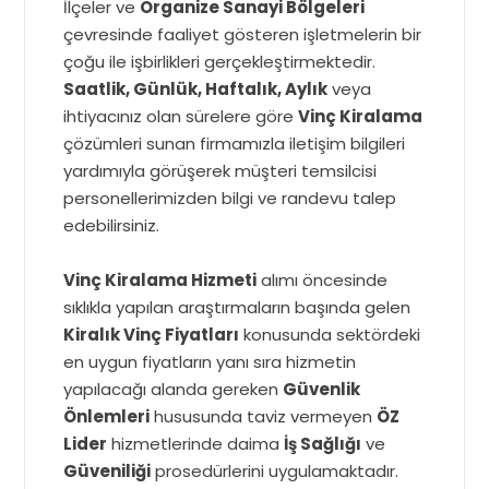
İlçeler ve
Organize Sanayi Bölgeleri
çevresinde faaliyet gösteren işletmelerin bir
çoğu ile işbirlikleri gerçekleştirmektedir.
Saatlik, Günlük, Haftalık, Aylık
veya
ihtiyacınız olan sürelere göre
Vinç Kiralama
çözümleri sunan firmamızla iletişim bilgileri
yardımıyla görüşerek müşteri temsilcisi
personellerimizden bilgi ve randevu talep
edebilirsiniz.
Vinç Kiralama Hizmeti
alımı öncesinde
sıklıkla yapılan araştırmaların başında gelen
Kiralık Vinç Fiyatları
konusunda sektördeki
en uygun fiyatların yanı sıra hizmetin
yapılacağı alanda gereken
Güvenlik
Önlemleri
hususunda taviz vermeyen
ÖZ
Lider
hizmetlerinde daima
İş Sağlığı
ve
Güveniliği
prosedürlerini uygulamaktadır.