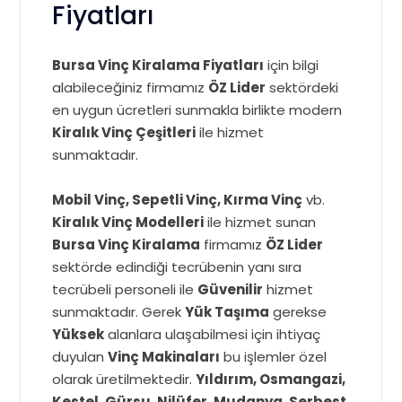
Fiyatları
Bursa Vinç Kiralama Fiyatları
için bilgi
alabileceğiniz firmamız
ÖZ Lider
sektördeki
en uygun ücretleri sunmakla birlikte modern
Kiralık Vinç Çeşitleri
ile hizmet
sunmaktadır.
Mobil Vinç, Sepetli Vinç, Kırma Vinç
vb.
Kiralık Vinç Modelleri
ile hizmet sunan
Bursa Vinç Kiralama
firmamız
ÖZ Lider
sektörde edindiği tecrübenin yanı sıra
tecrübeli personeli ile
Güvenilir
hizmet
sunmaktadır. Gerek
Yük Taşıma
gerekse
Yüksek
alanlara ulaşabilmesi için ihtiyaç
duyulan
Vinç Makinaları
bu işlemler özel
olarak üretilmektedir.
Yıldırım, Osmangazi,
Kestel, Gürsu, Nilüfer, Mudanya, Serbest