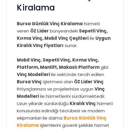
Kiralama
Bursa Günlük Vinç Kiralama
hizmeti
veren
ÖZ Lider
bünyesindeki
Sepetli Vinç,
Kırma Vinç, Mobil Vinç Çeşitleri
ile
Uygun
Kiralık Vinç Fiyatları
sunar.
Mobil Vinç, Sepetli Vinç, Kırma Vinç,
Platform, Manlift, Makaslı Platform
gibi
Vinç Modelleri
ile sektörde tercih edilen
Bursa Vinç
işletmesi olan
ÖZ Lider Vinç
ihtiyaçlarınıza ve projelerinize uygun
Vinç
Modelleri
ile hizmetlerini sürdürmektedir.
Uzun yıllardır sürdürdüğü
Kiralık Vinç
hizmeti
konusunda edindiği tecrübesi ve modern
ekipmanları ile daima
Bursa Günlük Vinç
Kiralama
işlemlerini güvenli şekilde hizmet