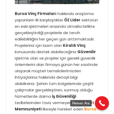
Bursa Vinç Firmaları
hakkında araştırma
yapanların ilk karşılaştıkları
ÖZ Lider
sektörün
en eski işletmeleri arasında olmakla birlikte
gerçekleştirdiği projelerle de tercih
edilebilirliğini her geçen gün arttırmaktadır.
Projeleriniz için lazım olan
Kiralık Vinç
konusunda destek alabileceğiniz
Güvenilir
işletme olan ve projeler için gerekli güvenlik
önlemlerini alan firmaya günün her saatinde
ulaşarak müşteri temsilcilerimizden
ihtiyaçlarınız hakkında detaylı bilgi
alabilirsiniz. Şehrin tüm bölgelerinde çeşitli
çalışmalar gerçekleştiren, sunmuş olduğu
hizmetlerde daima
İş Güveniliği
tedbirlerinden taviz vermeyen ve
Müşteri
Hemen Ara
Memnuniyeti
ilkesiyle hareket eden
Bursa