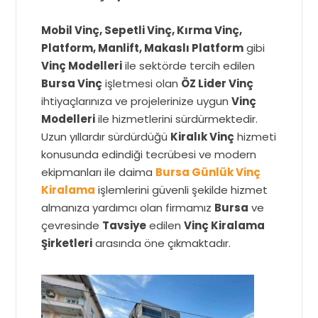
Mobil Vinç, Sepetli Vinç, Kırma Vinç,
Platform, Manlift, Makaslı Platform
gibi
Vinç Modelleri
ile sektörde tercih edilen
Bursa Vinç
işletmesi olan
ÖZ Lider Vinç
ihtiyaçlarınıza ve projelerinize uygun
Vinç
Modelleri
ile hizmetlerini sürdürmektedir.
Uzun yıllardır sürdürdüğü
Kiralık Vinç
hizmeti
konusunda edindiği tecrübesi ve modern
ekipmanları ile daima
Bursa Günlük Vinç
Kiralama
işlemlerini güvenli şekilde hizmet
almanıza yardımcı olan firmamız
Bursa
ve
çevresinde
Tavsiye
edilen
Vinç Kiralama
Şirketleri
arasında öne çıkmaktadır.