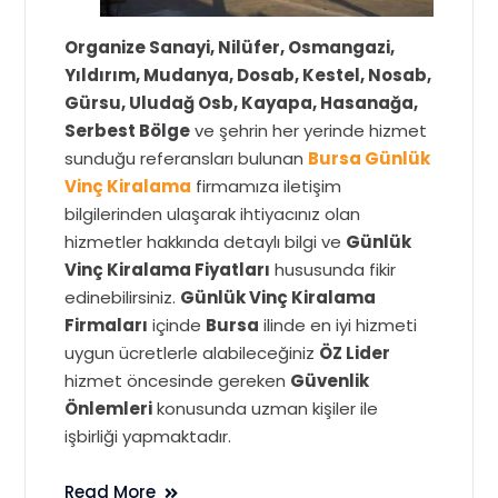
Organize Sanayi, Nilüfer, Osmangazi,
Yıldırım, Mudanya, Dosab, Kestel, Nosab,
Gürsu, Uludağ Osb, Kayapa, Hasanağa,
Serbest Bölge
ve şehrin her yerinde hizmet
sunduğu referansları bulunan
Bursa Günlük
Vinç Kiralama
firmamıza iletişim
bilgilerinden ulaşarak ihtiyacınız olan
hizmetler hakkında detaylı bilgi ve
Günlük
Vinç Kiralama Fiyatları
hususunda fikir
edinebilirsiniz.
Günlük Vinç Kiralama
Firmaları
içinde
Bursa
ilinde en iyi hizmeti
uygun ücretlerle alabileceğiniz
ÖZ Lider
hizmet öncesinde gereken
Güvenlik
Önlemleri
konusunda uzman kişiler ile
işbirliği yapmaktadır.
Read More