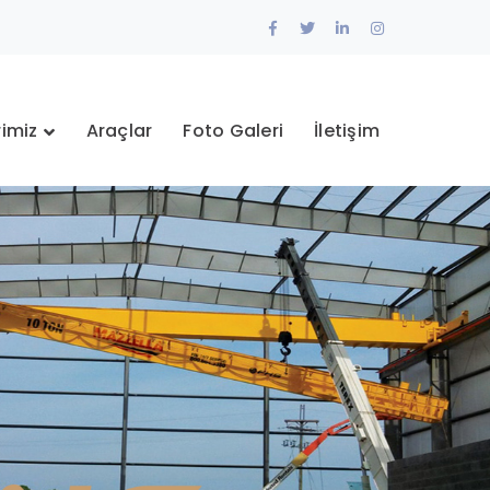
Facebook
Twitter
LinkedIn
Instagram
Profile
Profile
Profile
Profile
rimiz
Araçlar
Foto Galeri
İletişim