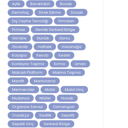
Aylık
Barakfakih
Bosab
Demirtaş
Direk Dikme
Dosab
Dış Cephe Temizliği
Firmaları
Firması
Gemlik Serbest Bölge
Görükle
Günlük
Gürsu
Güvenilir
Haftalık
Hasanağa
Kayapa
Kesob
Kestel
Konteynır Taşıma
Kırma
Liman
Makaslı Platform
Makina Taşıma
Manlift
Mantolama
Mermerciler
Mobil
Mobil Vinç
Mudanya
Nilüfer
Nosab
Organize Sanayi
Osmangazi
Ovaakça
Saatlik
Sepetli
Sepetli Vinç
Serbest Bölge